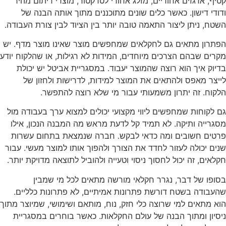
קטיף, ארגזים אחוריים, מזלג אחורי לטרקטור, מוצרי ריתום מהיר
ודודי דישון. כאשר כלים שונים מתוכננים מתוך אותה הבנה של
השטח, ניתן ליצור התאמה טובה יותר בין הציוד לבין צורת העבודה.
הפתרון מתאים גם לחקלאים שמחפשים מוצר שאינו מוצר מדף. יש
מקרים שבהם הצרכים מיוחדים, המידות לא רגילות, או שהלקוח יודע
בדיוק איך הוא רוצה שהמוצר יעבוד. במסגריית אביטל יש יכולת
לייצר מאפס ולהתאים את המוצר למידות, לדרישות ולחזון של
הלקוח. זה יתרון משמעותי עבור מי שלא רוצה להתפשר.
גם לקוחות שמחפשים ליווי מקצועי יכולים למצוא ערך בעבודה מול
מסגרייה ותיקה. לא תמיד קל לדעת מראש מה המבנה הנכון, אילו
פרטים חשובים ומה כדאי לבקש. חברה שנמצאת בתחום עשרות
שנים יכולה לעזור לחדד את הצורך ולהפוך אותו למוצר מעשי. עבור
חקלאים, זה יכול לחסוך ניסוי וטעייה ולהוביל לתוצאה מדויקת יותר.
בסופו של דבר, נגרר חקלאי מורשה מתאים לכל מי שמבין
שהעבודה בשטח דורשת פתרונות אמיתיים, לא פתרונות כלליים.
הוא מתאים למי שרוצה כלי חזק, נוח, מותאם ושימושי, שמיוצר מתוך
ניסיון ומתוך הבנה של עולם החקלאות. כאשר בוחרים במסגריית