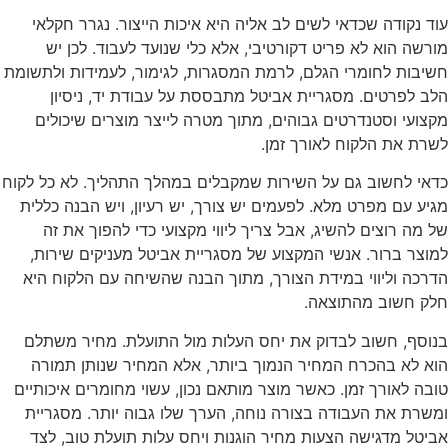
עוד נקודה שכדאי לשים לב אליה היא איכות הייצור. נגרר חקלאי
מורשה הוא לא פריט דקורטיבי, אלא כלי שנועד לעבוד. לכן יש
חשיבות לחומרי הגלם, לרמת המסגרות, לגימור, לעמידות ולתשומת
הלב לפרטים. מסגריית אביטל מתבססת על עבודת יד, ניסיון
מקצועי וסטנדרטים גבוהים, מתוך מטרה לייצר מוצרים שיכולים
לשרת את הלקוח לאורך זמן.
כדאי לחשוב גם על השירות שמקבלים במהלך התהליך. לא כל לקוח
מגיע עם מפרט מלא. לפעמים יש צורך, יש רעיון, ויש הבנה כללית
של מה רוצים להשיג, אבל צריך ליווי מקצועי כדי להפוך את זה
למוצר ברור. אנשי המקצוע של מסגריית אביטל מעניקים שירות,
הדרכה וליווי במידת הצורך, מתוך הבנה שהשיחה עם הלקוח היא
חלק חשוב מהתוצאה.
בנוסף, חשוב לבדוק את יחס העלות מול התועלת. מחיר משתלם
הוא לא בהכרח המחיר הנמוך ביותר, אלא המחיר שנותן תמורה
טובה לאורך זמן. כאשר מוצר מותאם נכון, עשוי מחומרים איכותיים
ומשרת את העבודה בצורה נוחה, הערך שלו גבוה יותר. מסגריית
אביטל מדגישה הצעות מחיר הוגנות ויחס עלות תועלת טוב, לצד