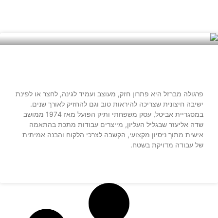
קרא עוד »
פרגולה מברזל לגינה
פרגולה מברזל היא פתרון חזק, מעוצב ועמיד לגינה, לחצר או לפינת
ישיבה חיצונית שצריכה להיראות טוב וגם להחזיק לאורך שנים.
במסגריית אביטל, עסק משפחתי ותיק הפועל מאז 1974 ממושב
שדה אליעזר שבגליל העליון, מייצרים עבודות מתכת בהתאמה
אישית מתוך ניסיון מקצועי, הקשבה לצרכי הלקוח והבנה אמיתית
של עבודה מדויקת בשטח.
קרא עוד »