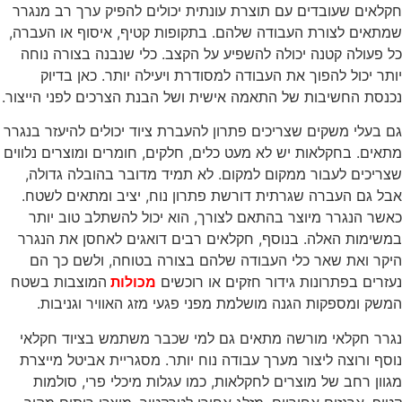
חקלאים שעובדים עם תוצרת עונתית יכולים להפיק ערך רב מנגרר
שמתאים לצורת העבודה שלהם. בתקופות קטיף, איסוף או העברה,
כל פעולה קטנה יכולה להשפיע על הקצב. כלי שנבנה בצורה נוחה
יותר יכול להפוך את העבודה למסודרת ויעילה יותר. כאן בדיוק
נכנסת החשיבות של התאמה אישית ושל הבנת הצרכים לפני הייצור.
גם בעלי משקים שצריכים פתרון להעברת ציוד יכולים להיעזר בנגרר
מתאים. בחקלאות יש לא מעט כלים, חלקים, חומרים ומוצרים נלווים
שצריכים לעבור ממקום למקום. לא תמיד מדובר בהובלה גדולה,
אבל גם העברה שגרתית דורשת פתרון נוח, יציב ומתאים לשטח.
כאשר הנגרר מיוצר בהתאם לצורך, הוא יכול להשתלב טוב יותר
במשימות האלה. בנוסף, חקלאים רבים דואגים לאחסן את הנגרר
היקר ואת שאר כלי העבודה שלהם בצורה בטוחה, ולשם כך הם
נעזרים בפתרונות גידור חזקים או רוכשים
מכולות
המוצבות בשטח
המשק ומספקות הגנה מושלמת מפני פגעי מזג האוויר וגניבות.
נגרר חקלאי מורשה מתאים גם למי שכבר משתמש בציוד חקלאי
נוסף ורוצה ליצור מערך עבודה נוח יותר. מסגריית אביטל מייצרת
מגוון רחב של מוצרים לחקלאות, כמו עגלות מיכלי פרי, סולמות