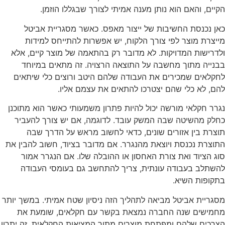
הקיים, והאם הוא נותן מענה אמיתי לצורך שבגללו הוזמן.
כאן נכנסת החשיבות של ייצור מאפס. כאשר מסגריית אביטל
מייצרת מוצר לפי צורך הלקוח, יש אפשרות להתייחס למידות
ולדרישות המדויקות. לא מדובר רק בהתאמה של מוצר קיים, אלא
בבנייה מתוך מחשבה על התוצאה הרצויה. זה מתאים במיוחד
לחקלאים שמכירים את העבודה שלהם היטב ורוצים כלי שיתאים
להם, לא כלי שהם יצטרכו להתאים את עצמם אליו.
נגרר חקלאי מורשה יכול להיות פתרון משמעותי כאשר הוא מתוכנן
כחלק מהשיטה שבה המשק עובד. לדוגמה, אם יש צורך להעביר
תוצרת בין אזורים שונים, כדאי לחשוב מראש על הדרך שבה
התוצרת נכנסת ויוצאת מהנגרר. אם מדובר בציוד, חשוב להבין את
סוג הציוד ואת צורת האחסון או ההובלה שלו. אם הנגרר אמור
להשתלב בעבודה עונתית, צריך להתחשב גם בעומסי העבודה
בתקופות השיא.
מסגריית אביטל מביאה לתהליך הזה ניסיון שטח אמיתי. במשך יותר
מחמישים שנה החברה נמצאת בקשר עם חקלאים, שומעת את
הצרכים שלהם ומפתחת מוצרים מתוך המציאות החקלאית. זה יתרון