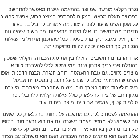
נגרר חקלאי מורשה שמיוצר בהתאמה אישית מאפשר להתחשב
בפרטים האלה מראש. במקום להסתפק במוצר קבוע, אפשר לחשוב
על אופן השימוש עוד לפני הייצור. מה אמורים להוביל בו, באיזו
תדירות משתמשים בו, אילו מידות מתאימות, מה חשוב שיהיה נוח
יותר, ואילו מגבלות קיימות בשטח. ככל שהתכנון מתחיל מהשאלות
הנכונות, כך התוצאה יכולה להיות מדויקת יותר.
אחד הדברים החשובים הוא להבין את סוג העבודה. חקלאי שעוסק
בהובלת פרי צריך פתרון שונה ממי שזקוק לכלי להעברת ציוד או
מוצרים נלווים. גם גובה ההעמסה, רוחב הנגרר, מבנה הדפנות ואופן
השימוש היומיומי יכולים להשפיע על התכנון. במסגריית אביטל
רגילים לעבוד מתוך הצורך הזה, משום שהחברה מפתחת ומייצרת
מגוון רחב של ציוד לחקלאות, כולל עגלות חקלאיות להובלת פרי,
סולמות קטיף, ארגזים אחוריים, מוצרי ריתום ועוד.
ההתאמה לשטח כוללת גם מחשבה על נוחות. בחקלאות, כלי שאינו
נוח לשימוש לא מחזיק מעמד בשגרה. גם אם הוא נראה טוב, בסופו
של דבר מה שקובע הוא איך הוא עובד ביום יום. האם קל לגשת
אליו, האם הוא מתאים לצורת העבודה, האם הוא משתלב עם הציוד