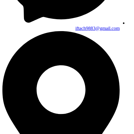
iftach9883@gmail.com