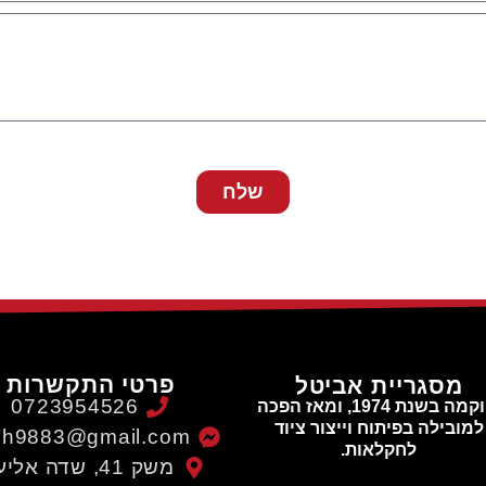
פרטיות
של האתר שמופיעה בתחתית האתר.
שלח
פרטי התקשרות
מסגריית אביטל
0723954526
הוקמה בשנת 1974, ומאז הפכה
למובילה בפיתוח וייצור ציוד
ach9883@gmail.com
לחקלאות.
משק 41, שדה אליעזר