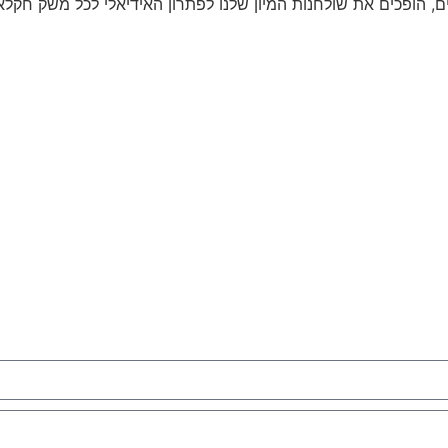
ים, הופכים את שולחנות המיון שלנו לפתרון האידיאלי לכל משק חקל
ל
רו פרטים ונחזור אל