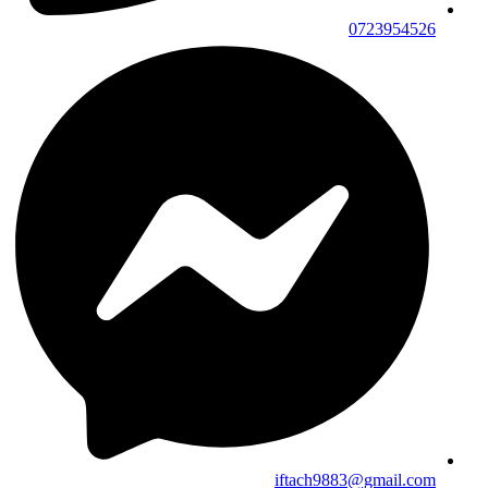
0723954526
iftach9883@gmail.com