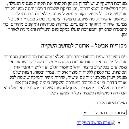
מערכת ההשקייה. יש לבדוק באופן תקופתי את תקינות מנגנוני הנעילה,
ניקוי הפילטרים והמאווררים, וכן בדיקת שלמות הציפוי והגנה מפני חלודה.
ארון שלא מקבל טיפול תקופתי עלול להיפגע מבלאי ולגרום לתקלות
במחשב ההשקייה, מה שיפגע בתפקוד המערכת כולה. מסגריית אביטל
מציעה שירותי תחזוקה מקצועיים, בדיקות שגרתיות ותיקונים מהירים, כדי
להבטיח שהארון והמערכת יפעלו במקסימום היעילות והאמינות לאורך
זמן.
מסגריית אביטל – ארונות למחשב השקייה
עם ניסיון רב שנים בתחום ייצור ציוד חקלאי ומסגרות מתקדמות, מסגריית
אביטל מובילה את תחום ארונות ההגנה למחשבי השקייה בישראל. אנו
משקיעים בכל שלב בייצור, החל מחומרי הגלם ועד לייצור והבדיקות
הסופיות, כדי לספק ללקוחות מוצר איכותי, עמיד ובטוח. הצוות שלנו
מעניק ייעוץ מקצועי מותאם אישית, שירות מהיר ותמיכה שוטפת לכל
אורך הדרך. בין אם מדובר במערכת השקייה ביתית קטנה ובין אם
במערכת חקלאית מתקדמת, ארון למחשב השקייה ממסגריית אביטל הוא
הבחירה המושלמת לשמירה על ההשקעה שלך.
מציג תוצאה אחת