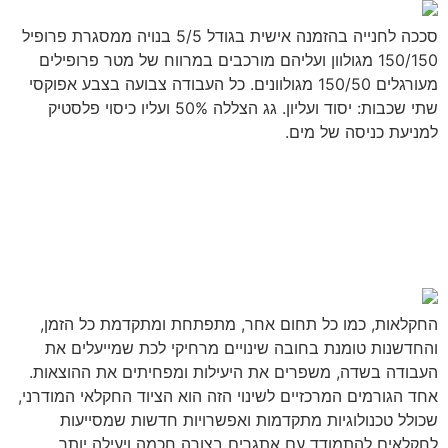
סככה לחנייה בהזמנה אישית בגודל 5/5 בנויה ממסגרת פרופיל
150/150 מגולוון ועליהם מורכבים במרווח של מטר פרופילים
מעורגלים 150/50 מגולוונים. כל העבודה צבועה בצבע אפוקסי
שתי שכבות: יסוד ועליון. גג הצללה 50% ועליו כיסוי פלסטיק
למניעת כניסה של מים.
מאמר לדוגמא: חדשנות
בחקלאות – איך ציוד חקלאי
מודרני משנה את פני התחום
החקלאות, כמו כל תחום אחר, מתפתחת ומתקדמת כל הזמן,
והחדשנות טומנת בחובה שינויים מרחיקי לכת שמייעלים את
העבודה בשדה, משפרים את היעילות ומפחיתים את ההוצאות.
אחד הגורמים המרכזיים לשינוי הזה הוא הציוד החקלאי המודרני,
שכולל טכנולוגיות מתקדמות ואפשרויות חדשות שמסייעות
לחקלאים להתמודד עם אתגרים בצורה חכמה ויעילה יותר.