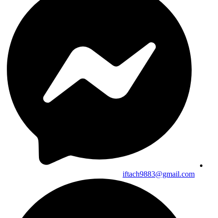
iftach9883@gmail.com