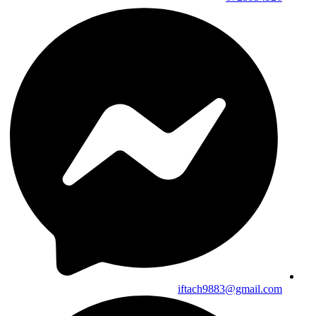
iftach9883@gmail.com